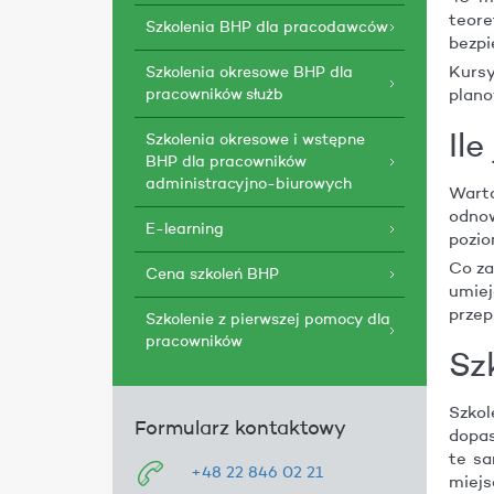
teor
Szkolenia BHP dla pracodawców
bezpi
Szkolenia okresowe BHP dla
Kursy
pracowników służb
plano
Il
Szkolenia okresowe i wstępne
BHP dla pracowników
administracyjno-biurowych
Warto
odnow
E-learning
pozio
Co za
Cena szkoleń BHP
umiej
przep
Szkolenie z pierwszej pomocy dla
pracowników
Sz
Szkol
Formularz kontaktowy
dopas
te sa
+48 22 846 02 21
miejs