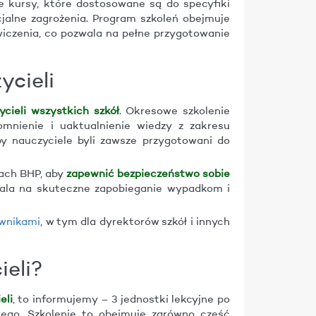
 kursy, które dostosowane są do specyfiki
cjalne zagrożenia. Program szkoleń obejmuje
iczenia, co pozwala na pełne przygotowanie
ycieli
cieli wszystkich szkół
. Okresowe szkolenie
mnienie i uaktualnienie wiedzy z zakresu
by nauczyciele byli zawsze przygotowani do
iach BHP, aby
zapewnić bezpieczeństwo sobie
ala na skuteczne zapobieganie wypadkom i
ownikami
, w tym dla dyrektorów szkół i innych
ieli?
eli
, to informujemy – 3 jednostki lekcyjne po
ego. Szkolenie to obejmuje zarówno część