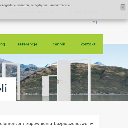
j przeglądarki oznacza, że będą one umieszczane w
×
biuro@admir.com.pl
(22) 846 02
21
ing
referencje
cennik
kontakt
li
 elementem zapewnienia bezpieczeństwa w