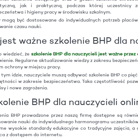
etyczną, jak i praktyczną, podczas której uczestnicy
eczeństwa i higieny pracy w środowisku szkolnym.
 mogą być dostosowane do indywidualnych potrzeb placówe
wanie czasu nauki.
e jest ważne szkolenie BHP dla n
 wiedzieć, że
szkolenie BHP dla nauczycieli jest ważne przez 
ienie. Regularne aktualizowanie wiedzy z zakresu bezpieczeń
m ochrony w miejscu pracy.
 tym idzie, nauczyciele muszą odbywać szkolenie BHP co pięć 
ętności w zakresie bezpieczeństwa. Taka częstotliwość pozw
isy i nowe zagrożenia.
kolenie BHP dla nauczycieli onli
enia BHP prowadzone przez naszą firmę dostępne są równie
owanie nauki do indywidualnego harmonogramu uczestników
me wysokie standardy edukacyjne co tradycyjne zajęcia, a
ca z dostępem do internetu.