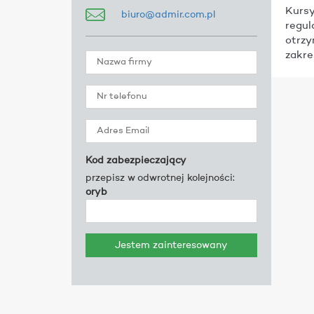
Kursy
biuro@admir.com.pl
regul
otrzy
zakre
Kod zabezpieczający
przepisz w odwrotnej kolejności:
oryb