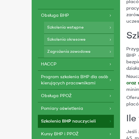
placó
pracy
zarów
Obsługa BHP
uczes
Szkolenia wstępne
Sz
Szkolenia okresowe
Przyg
Zagrożenia zawodowe
BHP d
bezpi
HACCP
dział
Naucz
Program szkolenia BHP dla osób
kierujących pracownikami
oraz
minim
Obsługa PPOŻ
Ofer
plac
Pomiary oświetlenia
Il
Szkolenia BHP nauczycieli
Jeśli
Kursy BHP i PPOŻ
45 mi