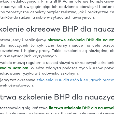
wkach edukacyjnych. Firma BHP Admir oferuje kompleksowe
 nauczycieli, uwzględniając ich codzienne obowiązki i poten
no teoretyczne aspekty bezpieczeństwa, jak i praktyczne ćw
tników do radzenia sobie w sytuacjach awaryjnych.
kolenie okresowe BHP dla naucz
otowujemy i realizujemy
okresowe szkolenia BHP dla nauczy
la nauczycieli to cykliczne kursy mające na celu przypo
eczeństwa i higieny pracy. Takie szkolenia są niezbędne, a
ania w sytuacjach kryzysowych.
yciele muszą regularnie uczestniczyć w okresowych szkolen
 swoim uczniom
. Wiedza zdobyta podczas tych kursów pozw
alizowanie ryzyka w środowisku szkolnym.
ujemy też okresowe
szkolenia BHP dla osób kierujących prac
ówek oświatowych.
e trwa szkolenie BHP dla nauczyc
 zastanawiają się Państwo
ile trwa szkolenie BHP dla nauczyci
nut szkolenia wstępnego oraz 8 godzin szkolenia okresow