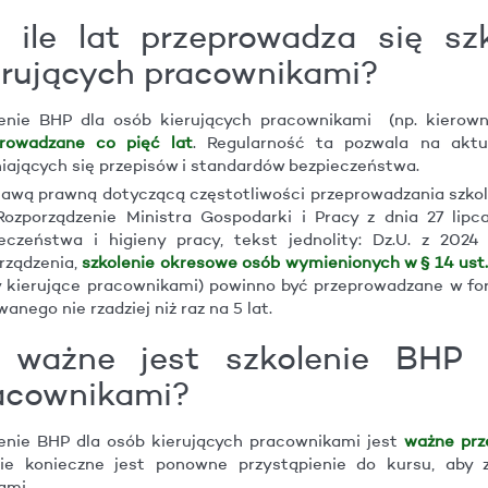
 ile lat przeprowadza się sz
erujących pracownikami?
enie BHP dla osób kierujących pracownikami (np. kierown
prowadzane co pięć lat
. Regularność ta pozwala na aktu
iających się przepisów i standardów bezpieczeństwa.
awą prawną dotyczącą częstotliwości przeprowadzania szkol
Rozporządzenie Ministra Gospodarki i Pracy z dnia 27 lipc
eczeństwa i higieny pracy, tekst jednolity: Dz.U. z 2024
rządzenia,
szkolenie okresowe osób wymienionych w § 14 ust. 
 kierujące pracownikami) powinno być przeprowadzane w fo
wanego nie rzadziej niż raz na 5 lat.
e ważne jest szkolenie BHP 
acownikami?
enie BHP dla osób kierujących pracownikami jest
ważne prze
sie konieczne jest ponowne przystąpienie do kursu, aby 