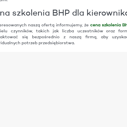
ami.
na szkolenia BHP dla kierowni
eresowanych naszą ofertą informujemy, że
cena szkolenia B
ielu czynników, takich jak liczba uczestników oraz for
taktować się bezpośrednio z naszą firmą, aby uzysk
idualnych potrzeb przedsiębiorstwa.