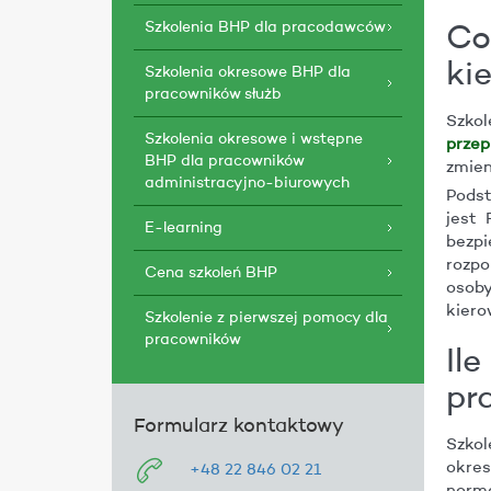
Szkolenia BHP dla pracodawców
Co
ki
Szkolenia okresowe BHP dla
pracowników służb
Szkol
Szkolenia okresowe i wstępne
prze
BHP dla pracowników
zmien
administracyjno-biurowych
Podst
jest 
E-learning
bezpi
rozpo
Cena szkoleń BHP
osoby
kiero
Szkolenie z pierwszej pomocy dla
pracowników
Il
pr
Formularz kontaktowy
Szkol
okre
+48 22 846 02 21