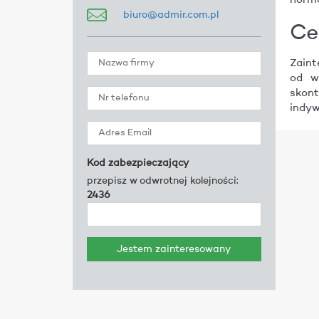
norm
biuro@admir.com.pl
Ce
Zaint
od w
skon
indyw
Kod zabezpieczający
przepisz w odwrotnej kolejności:
2436