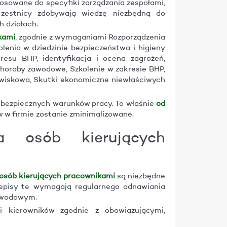
osowane do specyfiki zarządzania zespołami,
czestnicy zdobywają wiedzę niezbędną do
 działach.
kami
, zgodnie z wymaganiami Rozporządzenia
olenia w dziedzinie bezpieczeństwa i higieny
resu BHP, identyfikacja i ocena zagrożeń,
horoby zawodowe, Szkolenie w zakresie BHP,
wiskowa, Skutki ekonomiczne niewłaściwych
 bezpiecznych warunków pracy. To właśnie
od
w w firmie zostanie zminimalizowane.
a osób kierujących
 osób kierujących pracownikami
są niezbędne
episy te wymagają regularnego odnawiania
zawodowym.
 kierowników zgodnie z obowiązującymi,