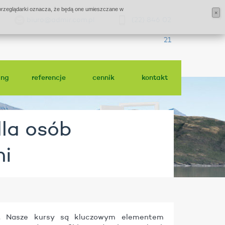
j przeglądarki oznacza, że będą one umieszczane w
×
biuro@admir.com.pl
(22) 846 02
21
ing
referencje
cennik
kontakt
la osób
mi
. Nasze kursy są kluczowym elementem