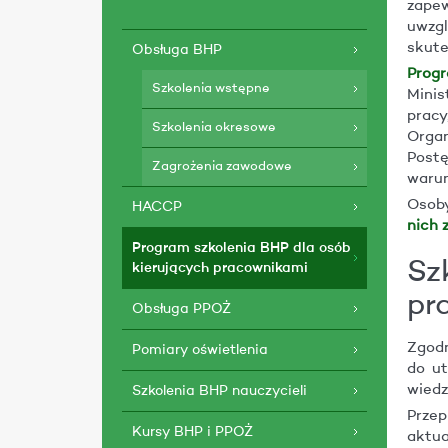
zapew
uwzg
skute
Obsługa BHP
Progr
Szkolenia wstępne
Minis
pracy
Szkolenia okresowe
Organ
Postę
Zagrożenia zawodowe
warun
Osoby
HACCP
nich 
Program szkolenia BHP dla osób
Sz
kierujących pracownikami
pr
Obsługa PPOŻ
Zgodn
Pomiary oświetlenia
do ut
wiedz
Szkolenia BHP nauczycieli
Prze
Kursy BHP i PPOŻ
aktua