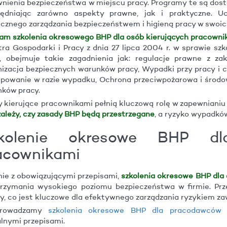
nienia bezpieczeństwa w miejscu pracy. Programy te są dost
lędniając zarówno aspekty prawne, jak i praktyczne. U
cznego zarządzania bezpieczeństwem i higieną pracy w swoich
am szkolenia okresowego BHP dla osób kierujących pracowni
tra Gospodarki i Pracy z dnia 27 lipca 2004 r. w sprawie szk
, obejmuje takie zagadnienia jak: regulacje prawne z zak
izacja bezpiecznych warunków pracy, Wypadki przy pracy i c
powanie w razie wypadku, Ochrona przeciwpożarowa i środo
ków pracy.
 kierujące pracownikami pełnią kluczową rolę w zapewnianiu
zależy, czy zasady BHP będą przestrzegane
, a ryzyko wypadkó
kolenie okresowe BHP dl
acownikami
ie z obowiązującymi przepisami,
szkolenia okresowe BHP dla
rzymania wysokiego poziomu bezpieczeństwa w firmie. Prz
y, co jest kluczowe dla efektywnego zarządzania ryzykiem 
prowadzamy
szkolenia okresowe BHP dla pracodawców
i
lnymi przepisami.