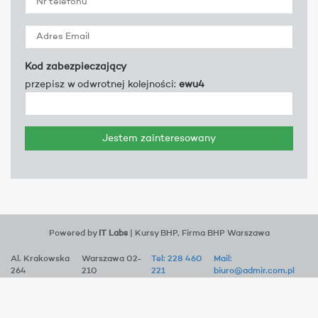
Kod zabezpieczający
przepisz w odwrotnej kolejności:
ewu4
Powered by
IT Labs
| Kursy BHP, Firma BHP Warszawa
Al. Krakowska
Warszawa 02-
Tel: 228 460
Mail:
264
210
221
biuro@admir.com.pl