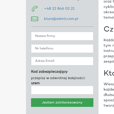
oraz 
cykli
+48 22 846 02 21
okres
temat
biuro@admir.com.pl
Cz
Każda
tym n
instr
przep
zespó
Kt
Kod zabezpieczający
przepisz w odwrotnej kolejności:
urem
Wiesz
każde
dłuż
spos
tworz