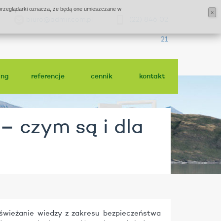
j przeglądarki oznacza, że będą one umieszczane w
×
biuro@admir.com.pl
(22) 846 02
21
ing
referencje
cennik
kontakt
– czym są i dla
świeżanie wiedzy z zakresu bezpieczeństwa