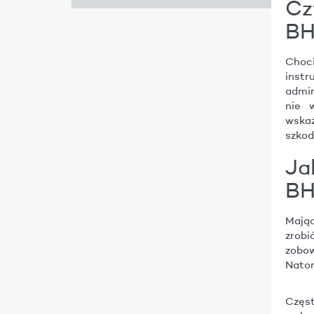
Cz
BH
Choci
inst
admin
nie 
wska
szkod
Ja
BH
Mając
zrob
zobow
Natom
Częs