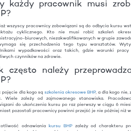
y każdy pracownik musi zrobi
P?
aż wszyscy pracownicy zobowiązani są do odbycia kursu ws
ruktażu cyklicznego. Kto nie musi robić szkoleń ok
istracyjno-biurowych, niezakwalifikowanych w grupie zawodo
wymaga się przechodzenia tego typu warsztatów. Wyty
źnikami wypadkowości oraz takich, gdzie warunki pracy
liwych czynników na zdrowie.
k często należy przeprowadza
P?
 pojęcie dla kogo są
szkolenia okresowe BHP
, a dla kogo nie,
ić. Wiele zależy od zajmowanego stanowiska. Pracodawc
iązani do ukończenia kursu po raz pierwszy w ciągu 6 miesię
iast pozostali pracownicy powinni przejść je nie później niż w
totliwość odnawiania
kursu BHP
zależy od charakteru pr