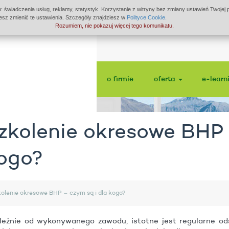
: świadczenia usług, reklamy, statystyk. Korzystanie z witryny bez zmiany ustawień Twoje
z zmienić te ustawienia. Szczegóły znajdziesz w
Polityce Cookie.
Rozumiem, nie pokazuj więcej tego komunikatu.
o firmie
oferta
e-learn
zkolenie okresowe BHP 
ogo?
olenie okresowe BHP – czym są i dla kogo?
leżnie od wykonywanego zawodu, istotne jest regularne od