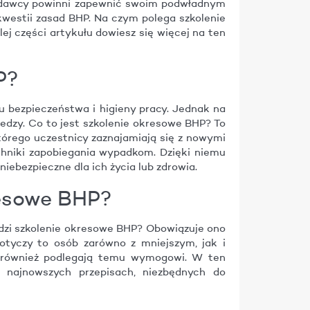
racodawcy powinni zapewnić swoim podwładnym
kwestii zasad BHP. Na czym polega szkolenie
ej części artykułu dowiesz się więcej na ten
P?
 bezpieczeństwa i higieny pracy. Jednak na
edzy. Co to jest szkolenie okresowe BHP? To
órego uczestnicy zaznajamiają się z nowymi
chniki zapobiegania wypadkom. Dzięki niemu
niebezpieczne dla ich życia lub zdrowia.
resowe BHP?
odzi szkolenie okresowe BHP? Obowiązuje ono
otyczy to osób zarówno z mniejszym, jak i
i również podlegają temu wymogowi. W ten
 najnowszych przepisach, niezbędnych do