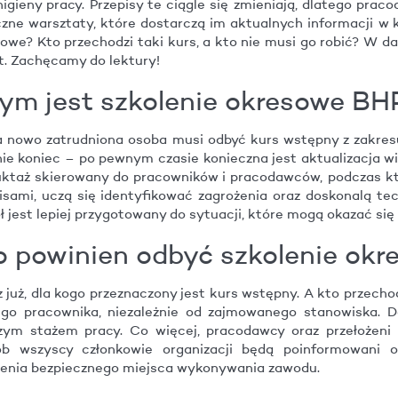
higieny pracy. Przepisy te ciągle się zmieniają, dlatego p
czne warsztaty, które dostarczą im aktualnych informacji w 
owe? Kto przechodzi taki kurs, a kto nie musi go robić? W dal
. Zachęcamy do lektury!
ym jest szkolenie okresowe BH
 nowo zatrudniona osoba musi odbyć kurs wstępny z zakresu
ie koniec – po pewnym czasie konieczna jest aktualizacja wi
uktaż skierowany do pracowników i pracodawców, podczas kt
isami, uczą się identyfikować zagrożenia oraz doskonalą te
ł jest lepiej przygotowany do sytuacji, które mogą okazać się 
o powinien odbyć szkolenie ok
 już, dla kogo przeznaczony jest kurs wstępny. A kto przech
go pracownika, niezależnie od zajmowanego stanowiska. D
szym stażem pracy. Co więcej, pracodawcy oraz przełożen
ób wszyscy członkowie organizacji będą poinformowani o
enia bezpiecznego miejsca wykonywania zawodu.