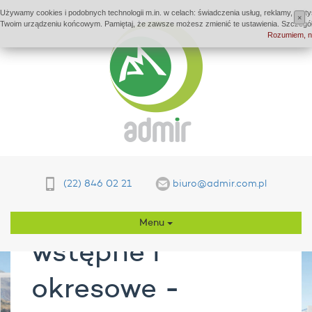
Używamy cookies i podobnych technologii m.in. w celach: świadczenia usług, reklamy, stat
×
Twoim urządzeniu końcowym. Pamiętaj, że zawsze możesz zmienić te ustawienia. Szczegó
Rozumiem, ni
(22) 846 02 21
biuro@admir.com.pl
Szkolenia
Menu
wstępne i
okresowe -