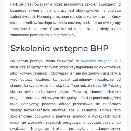
Fakt, że przeprowadzanie przez pracodawcę szkoleń związanych z
bezpieczeństwem i higieną pracy jest obowiązkowe, nie podlega
żadnej dyskusji. Normują to różnego rodzaju przepisy prawne. Kursy
dla pracowników każdego szczebla możemy podzielić na dwie grupy
- wstępne i okresowe. Czym się od siebie różnią i kiedy osoba
zatrudniona powinna do nich przystąpić?
Szkolenia wstępne BHP
Na samym początku warto zauważyć, że
szkolenie wstępne BHP
musi przejść każdy pracownik przed przystąpieniem do wykonywania
jakichkolwiek czynności. Obowiązek ten nie ma żadnych ustępstw, a
więc dotyczy każdego, kto został zatrudniony, niezależnie od
stanowiska czy zakresu obowiązków. Tego rodzaju
kursy BHP
dzielą
się na dwie podstawowe części. Pierwszą stanowi szkolenie
wstępne, które inaczej nazywa się ogólnym. Jest to panel najczęściej
tylko teoretyczny, podczas którego przedstawia się całościowo
zasady bezpieczeństwa obowiązujące w zakładzie. Oprócz tego
szkoleniowiec opowiada o pierwszej pomocy, o wypadkach, które
mogą się wydarzyć, zasadach postępowania podczas pożaru lub
ewakuacji. Następnym krokiem jest szkolenie stanowiskowe.