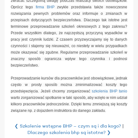
zwracać szczególną uwagę podczas realizacji swoich obowiązków.
Oprócz tego
firma BHP
zwykle przedstawia także nowoczesne
rozwiązania pewnych problemów oraz informuje o zmianach w
przepisach dotyczących bezpieczeństwa. Dlaczego tak istotne jest
terminowe przeprowadzanie szkoleń okresowych z tego zakresu?
Przede wszystkim dlatego, że najczęstszą przyczyną wypadków w
pracy jest czynnik ludzki. Z czasem przyzwyczajamy się to danych
czynności i stajemy się nieuważni, co niestety w wielu przypadkach
może okazywać się zgubne. Regularne przeprowadzanie szkoleń w
znaczny sposób ogranicza wpływ tego czynnika i podnosi
bezpieczeństwo.
Przeprowadzanie kursów dla pracowników jest obowiązkowe, jednak
często w prosty sposób można zminimalizować koszty tego
przedsięwzięcia. Jeżeli chcemy zorganizować
szkolenia BHP tanio
warto zorganizować spotkanie w taki sposób, aby wzięło w nim udział
kilkoro pracowników jednocześnie. Dzięki temu zmniejszą się koszty
związane np. z dojazdem instruktora do danego zakładu.
❮ Szkolenie wstępne BHP – czym są i dla kogo?
|
Dlaczego szkolenia bhp są istotne? ❯