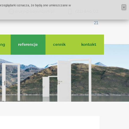
j przeglądarki oznacza, że będą one umieszczane w
×
biuro@admir.com.pl
(22) 846 02
21
ing
referencje
cennik
kontakt