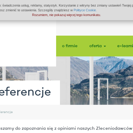
: świadczenia usług, reklamy, statystyk. Korzystanie z witryny bez zmiany ustawień Twoje
z zmienić te ustawienia. Szczegóły znajdziesz w
Polityce Cookie.
Rozumiem, nie pokazuj więcej tego komunikatu.
o firmie
oferta
e-learn
eferencje
erencje
szamy do zapoznania się z opiniami naszych Zleceniodawców